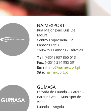
NAIMEXPORT
Rua Major João Luís De
Moura,
Centro Empresarial De
Famões Esc. C
1685-253 Famões - Odivelas
Tel:
(+351) 937 860 013
Fax:
(+351) 214 985 591
Email:
info@naimexport.pt
Site:
naimexport.pt
GUMASA
Estrada de Luanda – Catete –
Parque Gest – Município de
Viana
Luanda – Angola