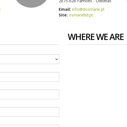
2675-626 Famões - Odivelas
t
Email:
info@dosmane.pt
Site:
osmanebd.pt
WHERE WE ARE