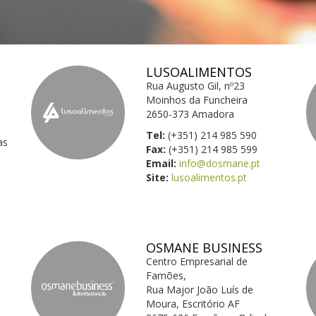
LUSOALIMENTOS
Rua Augusto Gil, nº23
Moinhos da Funcheira
2650-373 Amadora
Tel:
(+351) 214 985 590
as
Fax:
(+351) 214 985 599
Email:
info@dosmane.pt
Site:
lusoalimentos.pt
OSMANE BUSINESS
Centro Empresarial de
Famões,
Rua Major João Luís de
Moura, Escritório AF