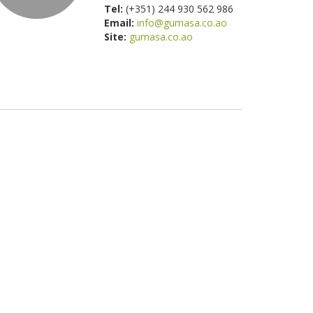
Tel:
(+351) 244 930 562 986
Email:
info@gumasa.co.ao
Site:
gumasa.co.ao