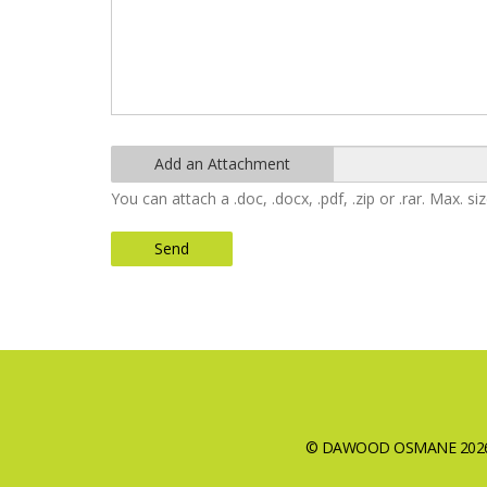
Add an Attachment
You can attach a .doc, .docx, .pdf, .zip or .rar. Max. s
Send
© DAWOOD OSMANE 2026 