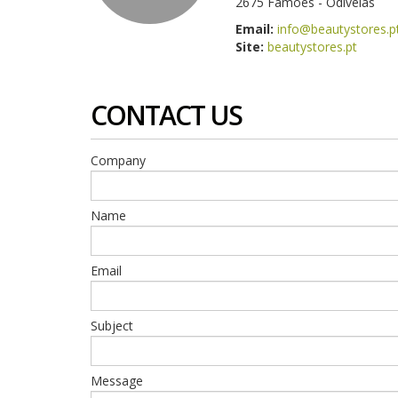
2675 Famões - Odivelas
Email:
info@beautystores.p
Site:
beautystores.pt
CONTACT US
Company
Name
Email
Subject
Message