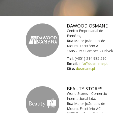
DAWOOD OSMANE
Centro Empresarial de
Famões,
Rua Major João Luis de
Moura, Escritório AF
1685 - 253 Famões - Odivel
Tel:
(+351) 214 985 590
Email:
info@dosmane.pt
Site:
dosmane.pt
BEAUTY STORES
World Stores - Comercio
Internacional Lda.
Rua Major João Luis de
Moura, Escritório AC